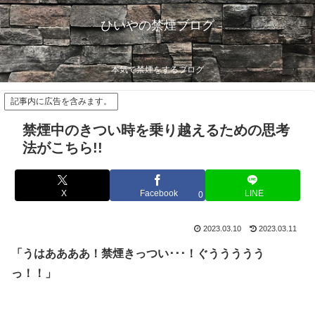
ひいやの禁煙ブログ
本気で禁煙をするブログ
記事内に広告を含みます。
禁煙中のきつい時を乗り越えるための思考
法がこちら!!
X
Facebook
LINE
0
2023.03.10
2023.03.11
「うはああああ！禁煙きっつい･･･！ぐううううう
っ！！」