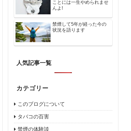
ことには一生やめられませ
んよ!
禁煙して5年が経った今の
状況を語ります
人気記事一覧
カテゴリー
このブログについて
タバコの百害
禁煙の体験談