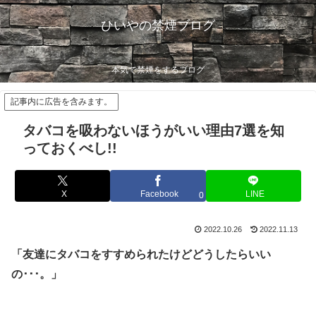
ひいやの禁煙ブログ
本気で禁煙をするブログ
記事内に広告を含みます。
タバコを吸わないほうがいい理由7選を知
っておくべし!!
X
Facebook
LINE
0
2022.10.26
2022.11.13
「友達にタバコをすすめられたけどどうしたらいい
の･･･。」