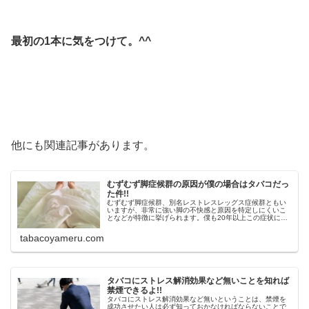
最初の1本に気をつけて。^^
他にも関連記事があります。
むずむず脚症候群の原因が僕の場合はタバコだっ
た件!!
むずむず脚症候群、別名レストレスレッグス症候群ともい
いますが、非常に強い脚の不快感と原因を特定しにくいこ
となどが特徴に挙げられます。僕も20年以上この症状に悩
まされてきましたが、禁煙をきっかけにその症状が改善さ
れました。
tabacoyameru.com
タバコにストレス解消効果など無いことを知れば
禁煙できるよ!!
タバコにストレス解消効果など無いということは、禁煙を
成功させたい人は必ず知っておかなければならないことで