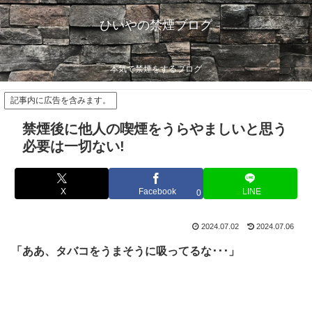
ひいやの禁煙ブログ
本気で禁煙をするブログ
記事内に広告を含みます。
禁煙後に他人の喫煙をうらやましいと思う
必要は一切ない!
X
Facebook
LINE
0
2024.07.02
2024.07.06
「ああ、タバコをうまそうに吸ってるな･･･」