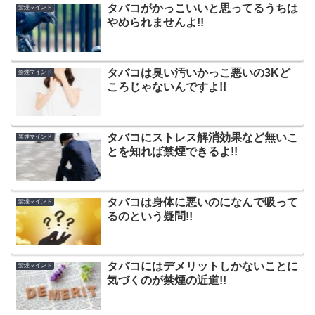
タバコがかっこいいと思ってるうちは
禁煙マインド
やめられませんよ!!
タバコは臭い汚いかっこ悪いの3Kど
禁煙マインド
ころじゃないんですよ!!
タバコにストレス解消効果など無いこ
禁煙マインド
とを知れば禁煙できるよ!!
タバコは身体に悪いのになんで吸って
禁煙マインド
るのという疑問!!
タバコにはデメリットしかないことに
禁煙マインド
気づくのが禁煙の近道!!