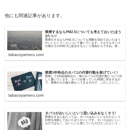
他にも関連記事があります。
禁煙するならPM2.5についても考えておいたほう
がいい!
禁煙をするならPM2.5についても理解を深めておいたほう
がいいということについて書いています。そもそもタバコ
の煙がそのPM2.5に該当するという理由からですね。禁煙
をしっかり達成するために、様々な知識をつけていきまし
ょう。
tabacoyameru.com
禁煙3年時点のタバコの代替行動を挙げていく!
禁煙して3年経過時点の、僕のタバコの代替行動について詳
しく書いています。タバコを吸っていた時間に何をするか
で、禁煙のその後が変わってきますので、このことについ
てもよく考えておきましょう。
tabacoyameru.com
タバコがおいしいという思い込みをなくそう!
禁煙をするにあたっては、タバコはおいしいものだという
幻想を排除しておいたほうがいいです。タバコはおいしい
ものではなく、おいしいと感じていただけだったというこ
とをしっかり理解しておきましょう。