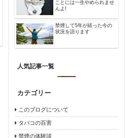
ことには一生やめられませ
んよ!
禁煙して5年が経った今の
状況を語ります
人気記事一覧
カテゴリー
このブログについて
タバコの百害
禁煙の体験談